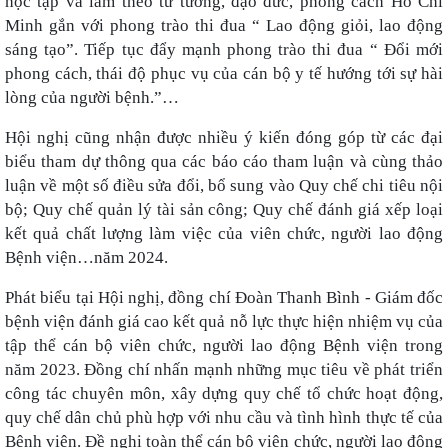
học tập và làm theo tư tưởng, đạo đức, phong cách Hồ Chí
Minh gắn với phong trào thi đua “ Lao động giỏi, lao động
sáng tạo”. Tiếp tục đẩy mạnh phong trào thi đua “ Đổi mới
phong cách, thái độ phục vụ của cán bộ y tế hướng tới sự hài
lòng của người bệnh.”…
Hội nghị cũng nhận được nhiều ý kiến đóng góp từ các đại
biểu tham dự thông qua các báo cáo tham luận và cùng thảo
luận về một số điều sửa đổi, bổ sung vào Quy chế chi tiêu nội
bộ; Quy chế quản lý tài sản công; Quy chế đánh giá xếp loại
kết quả chất lượng làm việc của viên chức, người lao động
Bệnh viện…năm 2024.
Phát biểu tại Hội nghị, đồng chí Đoàn Thanh Bình - Giám đốc
bệnh viện đánh giá cao kết quả nỗ lực thực hiện nhiệm vụ của
tập thể cán bộ viên chức, người lao động Bệnh viện trong
năm 2023. Đồng chí nhấn mạnh những mục tiêu về phát triển
công tác chuyên môn, xây dựng quy chế tổ chức hoạt động,
quy chế dân chủ phù hợp với nhu cầu và tình hình thực tế của
Bệnh viện. Đề nghị toàn thể cán bộ viên chức, người lao động