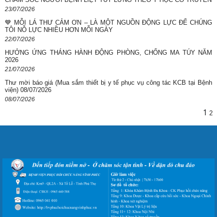
23/07/2026
💙 MỖI LÁ THƯ CẢM ƠN – LÀ MỘT NGUỒN ĐỘNG LỰC ĐỂ CHÚNG
TÔI NỖ LỰC NHIỀU HƠN MỖI NGÀY
22/07/2026
HƯỞNG ỨNG THÁNG HÀNH ĐỘNG PHÒNG, CHỐNG MA TÚY NĂM
2026
21/07/2026
Thư mời báo giá (Mua sắm thiết bị y tế phục vụ công tác KCB tại Bệnh
viện) 08/07/2026
08/07/2026
1
2