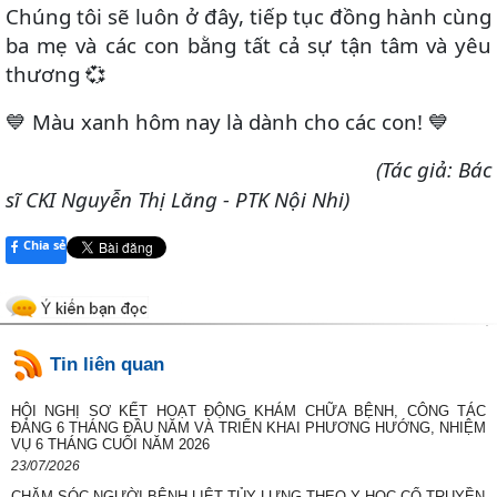
Chúng tôi sẽ luôn ở đây, tiếp tục đồng hành cùng
ba mẹ và các con bằng tất cả sự tận tâm và yêu
thương
💞
Màu xanh hôm nay là dành cho các con!
💙
💙
(Tác giả: Bác
sĩ CKI Nguyễn Thị Lăng - PTK Nội Nhi)
Chia sẻ
Tin liên quan
HỘI NGHỊ SƠ KẾT HOẠT ĐỘNG KHÁM CHỮA BỆNH, CÔNG TÁC
ĐẢNG 6 THÁNG ĐẦU NĂM VÀ TRIỂN KHAI PHƯƠNG HƯỚNG, NHIỆM
VỤ 6 THÁNG CUỐI NĂM 2026
23/07/2026
CHĂM SÓC NGƯỜI BỆNH LIỆT TỦY LƯNG THEO Y HỌC CỔ TRUYỀN