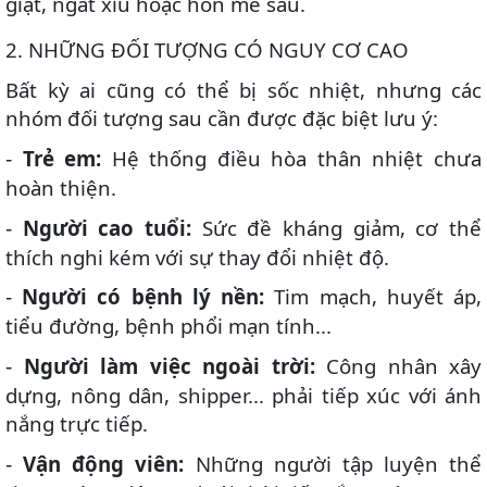
giật, ngất xỉu hoặc hôn mê sâu.
2️. NHỮNG ĐỐI TƯỢNG CÓ NGUY CƠ CAO
Bất kỳ ai cũng có thể bị sốc nhiệt, nhưng các
nhóm đối tượng sau cần được đặc biệt lưu ý:
Trẻ em:
Hệ thống điều hòa thân nhiệt chưa
-
hoàn thiện.
Người cao tuổi:
Sức đề kháng giảm, cơ thể
-
thích nghi kém với sự thay đổi nhiệt độ.
Người có bệnh lý nền:
Tim mạch, huyết áp,
-
tiểu đường, bệnh phổi mạn tính...
Người làm việc ngoài trời:
Công nhân xây
-
dựng, nông dân, shipper... phải tiếp xúc với ánh
nắng trực tiếp.
Vận động viên:
Những người tập luyện thể
-