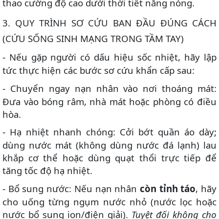
thao cường độ cao dưới thời tiết nắng nóng.
3️
.
QUY TRÌNH SƠ CỨU BAN ĐẦU ĐÚNG CÁCH
(CỨU SỐNG SINH MẠNG TRONG TẦM TAY)
Nếu gặp người có dấu hiệu sốc nhiệt, hãy lập
-
tức thực hiện các bước sơ cứu khẩn cấp sau:
Chuyển ngay nạn nhân vào nơi thoáng mát:
-
Đưa vào bóng râm, nhà mát hoặc phòng có điều
hòa.
Hạ nhiệt nhanh chóng: Cởi bớt quần áo dày;
-
dùng nước mát (không dùng nước đá lạnh) lau
khắp cơ thể hoặc dùng quạt thổi trực tiếp để
tăng tốc độ hạ nhiệt.
Bổ sung nước: Nếu nạn nhân
còn tỉnh táo
, hãy
-
cho uống từng ngụm nước nhỏ (nước lọc hoặc
nước bổ sung ion/điện giải).
Tuyệt đối không cho