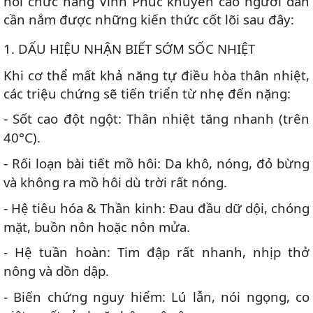
hồi chức năng Vĩnh Phúc khuyến cáo người dân
cần nắm được những kiến thức cốt lõi sau đây:
1️
.
DẤU HIỆU NHẬN BIẾT SỚM SỐC NHIỆT
Khi cơ thể mất khả năng tự điều hòa thân nhiệt,
các triệu chứng sẽ tiến triển từ nhẹ đến nặng:
Sốt cao đột ngột: Thân nhiệt tăng nhanh (trên
-
40°C).
Rối loạn bài tiết mồ hôi: Da khô, nóng, đỏ bừng
-
và không ra mồ hôi dù trời rất nóng.
Hệ tiêu hóa & Thần kinh: Đau đầu dữ dội, chóng
-
mặt, buồn nôn hoặc nôn mửa.
Hệ tuần hoàn: Tim đập rất nhanh, nhịp thở
-
nông và dồn dập.
Biến chứng nguy hiểm: Lú lẫn, nói ngọng, co
-