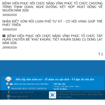
BỆNH VIỆN PHỤC HỒI CHỨC NĂNG VĨNH PHÚC TỔ CHỨC CHƯƠNG
TRÌNH THAM QUAN, NGHỈ DƯỠNG KẾT HỢP HOẠT ĐỘNG VỀ
NGUỒN NĂM 2026
30/06/2026
NHẬN BIẾT SỚM RỐI LOẠN PHỔ TỰ KỶ - CƠ HỘI VÀNG GIÚP TRẺ
PHÁT TRIỂN
30/06/2026
🏥 BỆNH VIỆN PHỤC HỒI CHỨC NĂNG VĨNH PHÚC TỔ CHỨC TẬP
HUẤN CHUYÊN ĐỀ “KHỬ KHUẨN, TIỆT KHUẨN DỤNG CỤ DÙNG LẠI”
NĂM 2026
29/06/2026
1
2