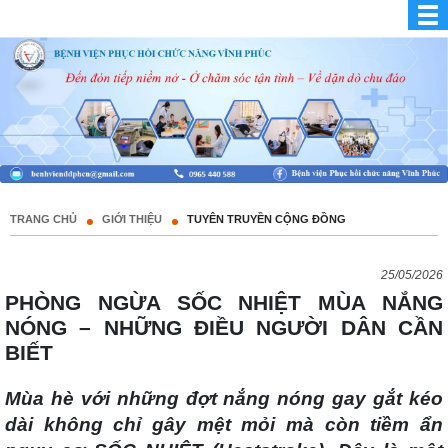
TRANG CHỦ
GIỚI THIỆU
TUYÊN TRUYỀN CỘNG ĐỒNG
25/05/2026
PHÒNG NGỪA SỐC NHIỆT MÙA NẮNG
NÓNG – NHỮNG ĐIỀU NGƯỜI DÂN CẦN
BIẾT
Mùa hè với những đợt nắng nóng gay gắt kéo
dài không chỉ gây mệt mỏi mà còn tiềm ẩn