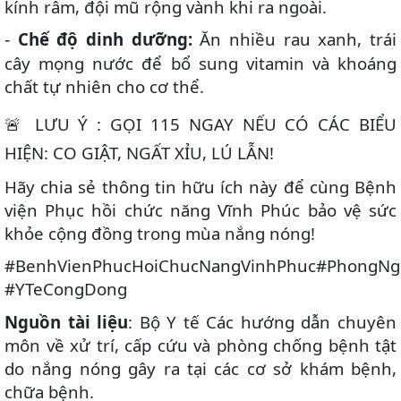
kính râm, đội mũ rộng vành khi ra ngoài.
Chế độ dinh dưỡng:
Ăn nhiều rau xanh, trái
-
cây mọng nước để bổ sung vitamin và khoáng
chất tự nhiên cho cơ thể.
LƯU Ý : GỌI 115 NGAY NẾU CÓ CÁC BIỂU
🚨
HIỆN: CO GIẬT, NGẤT XỈU, LÚ LẪN!
Hãy chia sẻ thông tin hữu ích này để cùng Bệnh
viện Phục hồi chức năng Vĩnh
Phúc bảo vệ sức
khỏe cộng đồng trong mùa nắng nóng!
#BenhVienPhucHoiChucNangVinhPhuc#PhongNg
#YTeCongDong
Nguồn
tài liệu
:
Bộ Y tế
Các hướng dẫn chuyên
môn về xử trí, cấp cứu và phòng chống bệnh tật
do nắng nóng gây ra tại các cơ sở khám bệnh,
chữa bệnh.