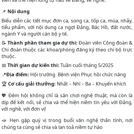
viên và thể hiện lòng tự hào về Đảng, về nghề.
Nội dung
📌
Biểu diễn các tiết mục đơn ca, song ca, tốp ca, múa, nhảy,
tiểu phẩm, với nội dung ca ngợi Đảng, Bác Hồ, đất nước,
ngành Y và người cán bộ y tế.
Thành phần tham gia dự thi:
Đoàn viên Công đoàn &
📝
Chi đoàn thuộc các khoa/phòng đăng ký theo chi bộ trực
thuộc.
Thời gian dự kiến thi:
Tuần cuối tháng 5/2025
📅
Địa điểm:
Hội trường Bệnh viện Phục hồi chức năng
📍
Cơ cấu giải thưởng:
Nhất – Nhì – Ba – Khuyến khích
🏆
Đêm hội không chỉ là sân chơi nghệ thuật, mà còn là
💖
dịp để kết nối, sẻ chia và thể hiện niềm tin yêu với Đảng,
với nghề, với đơn vị!
Hẹn gặp quý vị trong buổi văn nghệ thân tình, nơi
📣
chúng ta cùng sẻ chia và lan toả niềm tự hào