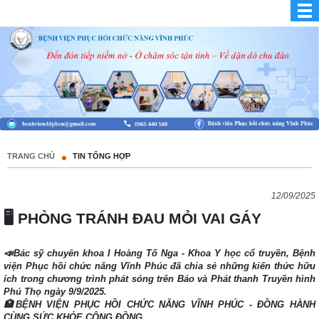
TRANG CHỦ
TIN TỔNG HỢP
12/09/2025
🖥 PHÒNG TRÁNH ĐAU MỎI VAI GÁY
📣Bác sỹ chuyên khoa I Hoàng Tố Nga - Khoa Y học cổ truyền, Bệnh
viện Phục hồi chức năng Vĩnh Phúc đã chia sẻ những kiến thức hữu
ích trong chương trình phát sóng trên Báo và Phát thanh Truyền hình
Phú Thọ ngày 9/9/2025.
🏥BỆNH VIỆN PHỤC HỒI CHỨC NĂNG VĨNH PHÚC - ĐỒNG HÀNH
CÙNG SỨC KHỎE CỘNG ĐỒNG